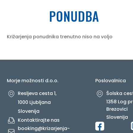
PONUDBA
O NAS
Križarjenja ponudnika trenutno niso na voljo
Morje možnosti d.o.o.
Poslovalnica
Resljeva cesta 1,
Šolska cest
1358 Log pr
1000 Ljubljana
Brezovici
Slovenija
Slovenija
Kontaktirajte nas
booking@krizarjenja-