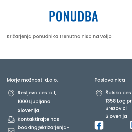
PONUDBA
O NAS
Križarjenja ponudnika trenutno niso na voljo
Morje možnosti d.o.o.
Poslovalnica
Resljeva cesta 1,
Šolska cest
1358 Log pr
1000 Ljubljana
Brezovici
Slovenija
Slovenija
Kontaktirajte nas
booking@krizarjenja-