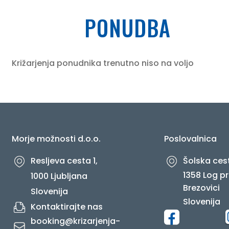
PONUDBA
O NAS
Križarjenja ponudnika trenutno niso na voljo
Morje možnosti d.o.o.
Poslovalnica
Resljeva cesta 1,
Šolska cest
1358 Log pr
1000 Ljubljana
Brezovici
Slovenija
Slovenija
Kontaktirajte nas
booking@krizarjenja-