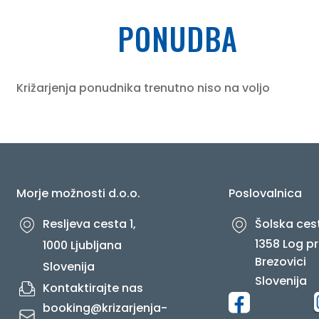
PONUDBA
O NAS
Križarjenja ponudnika trenutno niso na voljo
Morje možnosti d.o.o.
Poslovalnica
Resljeva cesta 1,
Šolska cest
1358 Log pr
1000 Ljubljana
Brezovici
Slovenija
Slovenija
Kontaktirajte nas
booking@krizarjenja-