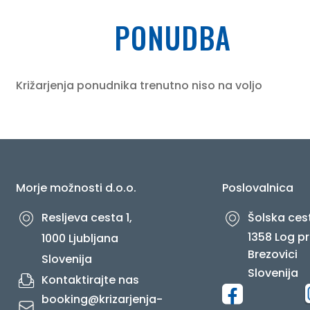
PONUDBA
O NAS
Križarjenja ponudnika trenutno niso na voljo
Morje možnosti d.o.o.
Poslovalnica
Resljeva cesta 1,
Šolska cest
1358 Log pr
1000 Ljubljana
Brezovici
Slovenija
Slovenija
Kontaktirajte nas
booking@krizarjenja-