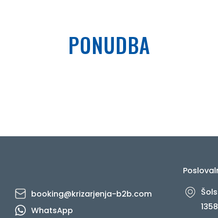
PONUDBA
Posloval
Šols
booking@krizarjenja-b2b.com
1358
WhatsApp