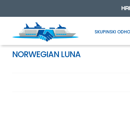
SKUPINSKI ODHO
Skip
Skip
to
to
navigation
content
NORWEGIAN LUNA