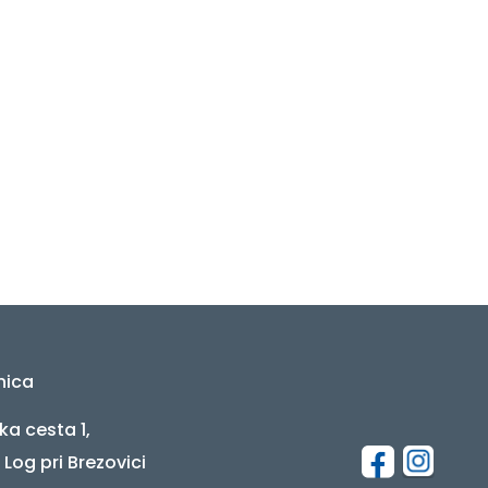
nica
ka cesta 1,
 Log pri Brezovici