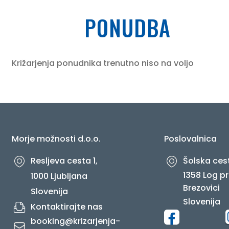
PONUDBA
O NAS
Križarjenja ponudnika trenutno niso na voljo
Morje možnosti d.o.o.
Poslovalnica
Resljeva cesta 1,
Šolska cest
1358 Log pr
1000 Ljubljana
Brezovici
Slovenija
Slovenija
Kontaktirajte nas
booking@krizarjenja-