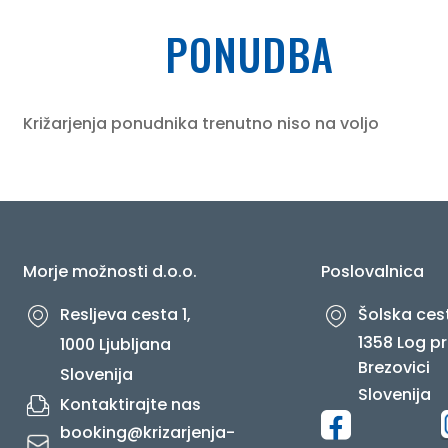
PONUDBA
O NAS
Križarjenja ponudnika trenutno niso na voljo
Morje možnosti d.o.o.
Poslovalnica
Resljeva cesta 1,
Šolska cest
1358 Log pr
1000 Ljubljana
Brezovici
Slovenija
Slovenija
Kontaktirajte nas
booking@krizarjenja-