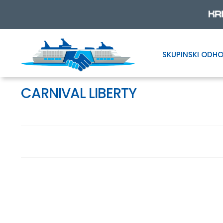
SKUPINSKI ODHO
Skip
Skip
to
to
navigation
content
CARNIVAL LIBERTY