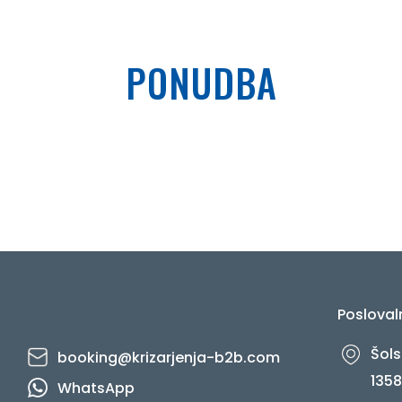
PONUDBA
Posloval
Šols
booking@krizarjenja-b2b.com
1358
WhatsApp