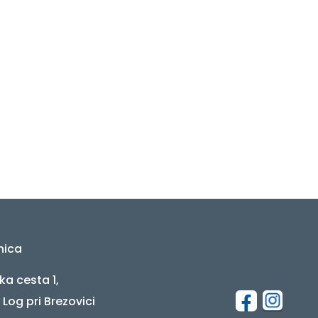
nica
ka cesta 1,
 Log pri Brezovici