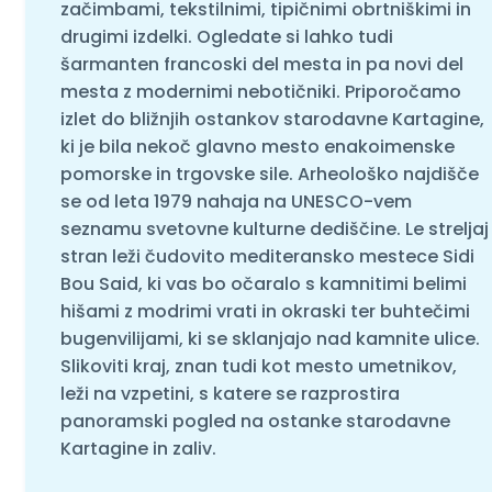
začimbami, tekstilnimi, tipičnimi obrtniškimi in
drugimi izdelki. Ogledate si lahko tudi
šarmanten francoski del mesta in pa novi del
mesta z modernimi nebotičniki. Priporočamo
izlet do bližnjih ostankov starodavne Kartagine,
ki je bila nekoč glavno mesto enakoimenske
pomorske in trgovske sile. Arheološko najdišče
se od leta 1979 nahaja na UNESCO-vem
seznamu svetovne kulturne dediščine. Le streljaj
stran leži čudovito mediteransko mestece Sidi
Bou Said, ki vas bo očaralo s kamnitimi belimi
hišami z modrimi vrati in okraski ter buhtečimi
bugenvilijami, ki se sklanjajo nad kamnite ulice.
Slikoviti kraj, znan tudi kot mesto umetnikov,
leži na vzpetini, s katere se razprostira
panoramski pogled na ostanke starodavne
Kartagine in zaliv.