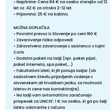
• Napitnine: Cena 84 € na osebo starejšo od 12
let oz. 42 € za otroka 2-12 let.
• Prijavnina: 25 € na kabino.
MOŽNA DOPLAČILA
• Povratni prevoz iz Slovenije po ceni 160 €
• Zavarovanje rizika odpovedi
• Zdravstveno zavarovanje z asistenco v tujini
Coris
• Dodatni paketi na ladji (npr. paket pijač,
paket interneta, spa paket,...)
• Fakultativni izleti, ki jih ponuja ladjar (ob
zadostnem številu prijavljenih vodenje v
slovenskem ali hrvaškem jeziku; za možnosti
izletov in cene nas kontaktirajte).
• Na ladji vam avtomatično zaračunajo
prispevek za UNICEF, 1 € na osebo, ki ga po želji
lahko odstranite z računa.