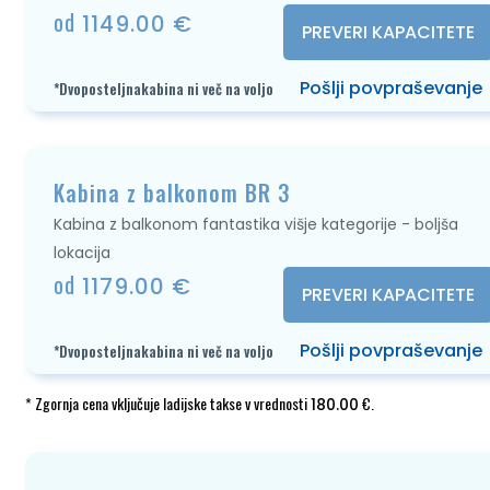
od
1149.00 €
PREVERI KAPACITETE
Pošlji povpraševanje
*Dvoposteljnakabina ni več na voljo
Kabina z balkonom BR 3
Kabina z balkonom fantastika višje kategorije - boljša
lokacija
od
1179.00 €
PREVERI KAPACITETE
Pošlji povpraševanje
*Dvoposteljnakabina ni več na voljo
* Zgornja cena vključuje ladijske takse v vrednosti
€.
180.00