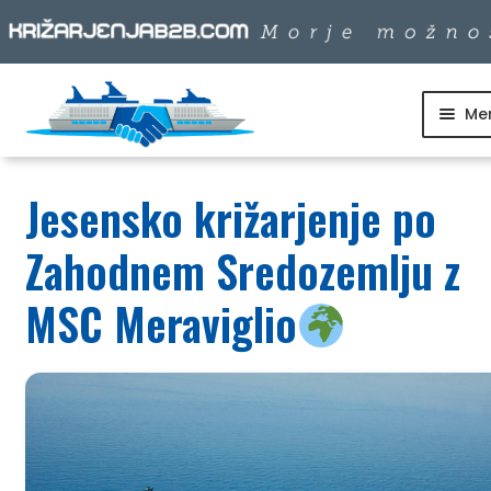
Me
Skip
Skip
to
to
SKUPINSKI ODHODI
navigation
content
Jesensko križarjenje po
DNEVNI IZLETI
Zahodnem Sredozemlju z
DESTINACIJE
MSC Meraviglio
LADJARJI
INFO