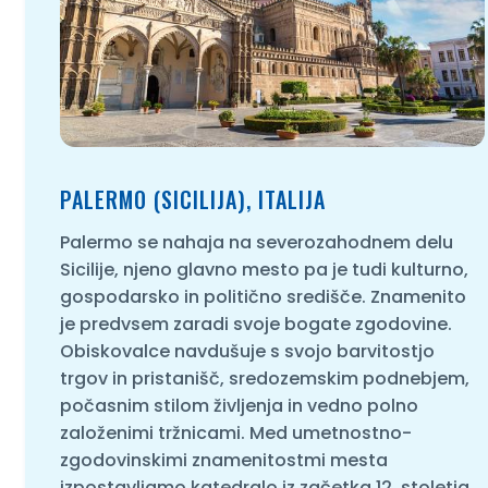
PALERMO (SICILIJA), ITALIJA
Palermo se nahaja na severozahodnem delu
Sicilije, njeno glavno mesto pa je tudi kulturno,
gospodarsko in politično središče. Znamenito
je predvsem zaradi svoje bogate zgodovine.
Obiskovalce navdušuje s svojo barvitostjo
trgov in pristanišč, sredozemskim podnebjem,
počasnim stilom življenja in vedno polno
založenimi tržnicami. Med umetnostno-
zgodovinskimi znamenitostmi mesta
izpostavljamo katedralo iz začetka 12. stoletja,