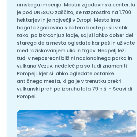
rimskega imperija. Mestni zgodovinski center, ki
je pod UNESCO zaščito, se razprostira na 1.700
hektarjev in je največji v Evropi. Mesto ima
bogato zgodovino s katero boste prišli v stik
takoj po izkrcanju z ladje, saj si lahko dober del
starega dela mesta ogledate kar peš in uživate
med raziskovanjem ulic in trgov. Neapelj leži
tudi v neposredni bližini nacionalnega parka in
vulkana Vezuv, nedaleč pa so tudi znameniti
Pompeji, kjer si lahko ogledate ostanke
antičnega mesta, ki ga je v trenutku prekril
vulkanski prah po izbruhu leta 79 n.š. - Scavi di
Pompei.