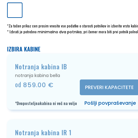
*Za točen prikaz cen prosim vnesite vse podatke o starosti potnikov in izberite vrsto kabi
* Izbrati je potrebno
, pri čemer mora biti prvi potnik polno
minimalno dva potnika
IZBIRA KABINE
Notranja kabina IB
notranja kabina bella
od
859.00 €
PREVERI KAPACITETE
Pošlji povpraševanje
*Dvoposteljnakabina ni več na voljo
Notranja kabina IR 1