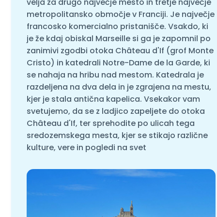
velja za drugo največje mesto in tretje največje
metropolitansko območje v Franciji. Je največje
francosko komercialno pristanišče. Vsakdo, ki
je že kdaj obiskal Marseille si ga je zapomnil po
zanimivi zgodbi otoka Château d'If (grof Monte
Cristo) in katedrali Notre-Dame de la Garde, ki
se nahaja na hribu nad mestom. Katedrala je
razdeljena na dva dela in je zgrajena na mestu,
kjer je stala antična kapelica. Vsekakor vam
svetujemo, da se z ladjico zapeljete do otoka
Château d'If, ter sprehodite po ulicah tega
sredozemskega mesta, kjer se stikajo različne
kulture, vere in pogledi na svet