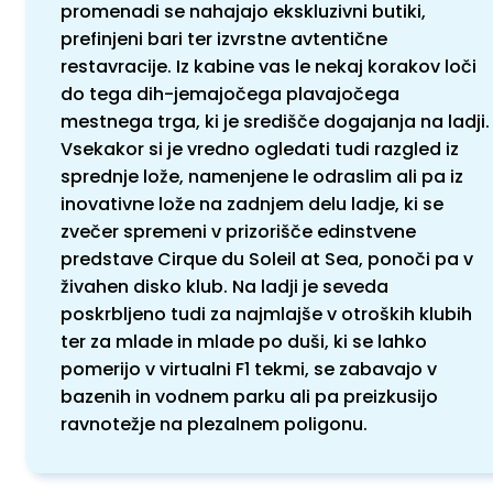
promenadi se nahajajo ekskluzivni butiki,
prefinjeni bari ter izvrstne avtentične
restavracije. Iz kabine vas le nekaj korakov loči
do tega dih-jemajočega plavajočega
mestnega trga, ki je središče dogajanja na ladji.
Vsekakor si je vredno ogledati tudi razgled iz
sprednje lože, namenjene le odraslim ali pa iz
inovativne lože na zadnjem delu ladje, ki se
zvečer spremeni v prizorišče edinstvene
predstave Cirque du Soleil at Sea, ponoči pa v
živahen disko klub. Na ladji je seveda
poskrbljeno tudi za najmlajše v otroških klubih
ter za mlade in mlade po duši, ki se lahko
pomerijo v virtualni F1 tekmi, se zabavajo v
bazenih in vodnem parku ali pa preizkusijo
ravnotežje na plezalnem poligonu.