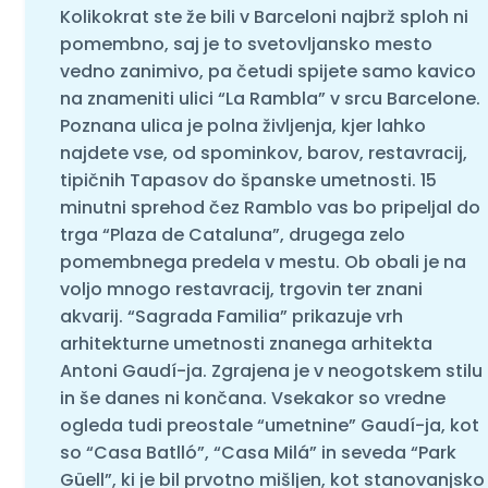
Kolikokrat ste že bili v Barceloni najbrž sploh ni
pomembno, saj je to svetovljansko mesto
vedno zanimivo, pa četudi spijete samo kavico
na znameniti ulici “La Rambla” v srcu Barcelone.
Poznana ulica je polna življenja, kjer lahko
najdete vse, od spominkov, barov, restavracij,
tipičnih Tapasov do španske umetnosti. 15
minutni sprehod čez Ramblo vas bo pripeljal do
trga “Plaza de Cataluna”, drugega zelo
pomembnega predela v mestu. Ob obali je na
voljo mnogo restavracij, trgovin ter znani
akvarij. “Sagrada Familia” prikazuje vrh
arhitekturne umetnosti znanega arhitekta
Antoni Gaudí-ja. Zgrajena je v neogotskem stilu
in še danes ni končana. Vsekakor so vredne
ogleda tudi preostale “umetnine” Gaudí-ja, kot
so “Casa Batlló”, “Casa Milá” in seveda “Park
Güell”, ki je bil prvotno mišljen, kot stanovanjsko