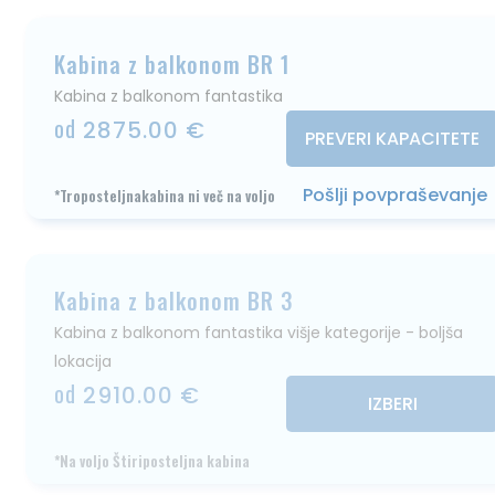
Kabina z balkonom BR 1
Kabina z balkonom fantastika
od
2875.00 €
PREVERI KAPACITETE
Pošlji povpraševanje
*Troposteljnakabina ni več na voljo
Kabina z balkonom BR 3
Kabina z balkonom fantastika višje kategorije - boljša
lokacija
od
2910.00 €
IZBERI
*Na voljo Štiriposteljna kabina