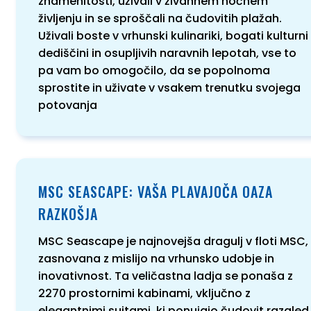
znamenitosti, uživali v živahnem nočnem
življenju in se sproščali na čudovitih plažah.
Uživali boste v vrhunski kulinariki, bogati kulturni
dediščini in osupljivih naravnih lepotah, vse to
pa vam bo omogočilo, da se popolnoma
sprostite in uživate v vsakem trenutku svojega
potovanja
MSC SEASCAPE: VAŠA PLAVAJOČA OAZA
RAZKOŠJA
MSC Seascape je najnovejša dragulj v floti MSC,
zasnovana z mislijo na vrhunsko udobje in
inovativnost. Ta veličastna ladja se ponaša z
2270 prostornimi kabinami, vključno z
elegantnimi suitami, ki ponujajo čudovit razgled