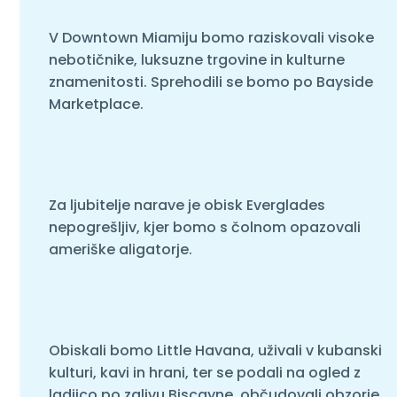
V Downtown Miamiju bomo raziskovali visoke
nebotičnike, luksuzne trgovine in kulturne
znamenitosti. Sprehodili se bomo po Bayside
Marketplace.
Za ljubitelje narave je obisk Everglades
nepogrešljiv, kjer bomo s čolnom opazovali
ameriške aligatorje.
Obiskali bomo Little Havana, uživali v kubanski
kulturi, kavi in hrani, ter se podali na ogled z
ladjico po zalivu Biscayne, občudovali obzorje