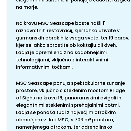
na morje.
Na krovu MSC Seascape boste našli 11
raznovrstnih restavracij, kjer lahko uživate v
gurmanskih obrokih iz vsega sveta, ter 19 barov,
kjer se lahko sprostite ob koktajlu ali dveh.
Ladja je opremljena z najsodobnejšimi
tehnologijami, vključno z interaktivnimi
informativnimi točkami.
MSC Seascape ponuja spektakularne zunanje
prostore, vključno s steklenim mostom Bridge
of Sighs na krovu 16, panoramskimi dvigali in
elegantnimi steklenimi sprehajalnimi potmi.
Ladja se ponaša tudi z največjim otroškim
območjem v floti MSC, s 703 m² prostora,
namenjenega otrokom, ter adrenalinsko