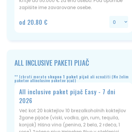
Kritje do 50.000 € za eno osebo. Pod opombe
zapišite ime zavarovane osebe.
od 20.80 €
ALL INCLUSIVE PAKETI PIJAČ
** Izbrati morate
skupno
1 paket
pijač
ali označiti (Ne želim
paketov allinclusive paketov pjač)
All inclusive paket pijač Easy - 7 dni
2026
Več kot 20 koktejlov 10 brezalkoholnih koktejlov
Žgane pijače (viski, vodka, gin, rum, tequila,
konjak) Hišna vina (penina, 2 bela, 2 rdeča, 1
rose) Točeno pivo Heineken Pivo v steklenici