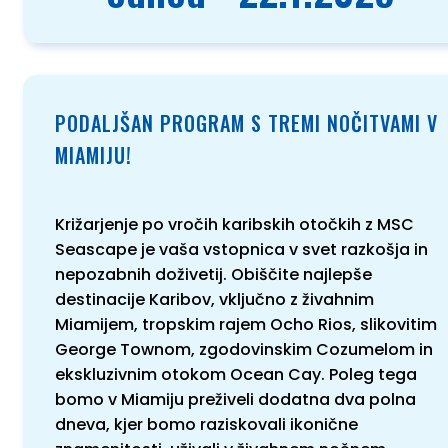
PODALJŠAN PROGRAM S TREMI NOČITVAMI V
MIAMIJU!
Križarjenje po vročih karibskih otočkih z MSC
Seascape je vaša vstopnica v svet razkošja in
nepozabnih doživetij. Obiščite najlepše
destinacije Karibov, vključno z živahnim
Miamijem, tropskim rajem Ocho Rios, slikovitim
George Townom, zgodovinskim Cozumelom in
ekskluzivnim otokom Ocean Cay. Poleg tega
bomo v Miamiju preživeli dodatna dva polna
dneva, kjer bomo raziskovali ikonične