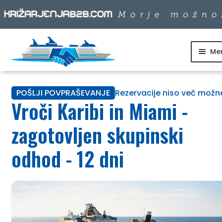
Me
Skip
Skip
to
to
SKUPINSKI ODHODI
navigation
content
POŠLJI POVPRAŠEVANJE
Rezervacije niso več možn
DNEVNI IZLETI
Vroči Karibi in Miami -
DESTINACIJE
zagotovljen skupinski
odhod - 12 dni
LADJARJI
INFO