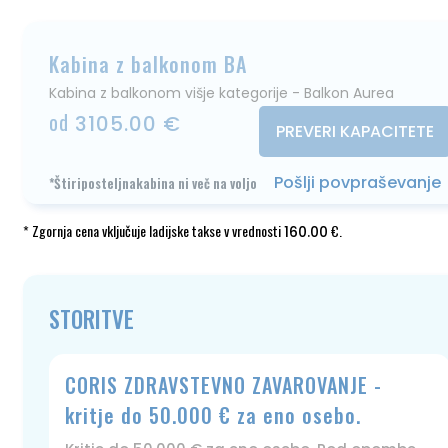
Kabina z balkonom BA
Kabina z balkonom višje kategorije - Balkon Aurea
od
3105.00 €
PREVERI KAPACITETE
Pošlji povpraševanje
*Štiriposteljnakabina ni več na voljo
* Zgornja cena vključuje ladijske takse v vrednosti
€.
160.00
STORITVE
CORIS ZDRAVSTEVNO ZAVAROVANJE -
kritje do 50.000 € za eno osebo.