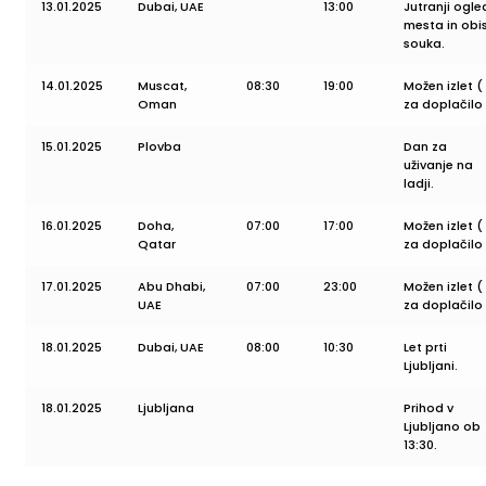
13.01.2025
Dubai, UAE
13:00
Jutranji ogle
mesta in obi
souka.
14.01.2025
Muscat,
08:30
19:00
Možen izlet (
Oman
za doplačilo 
15.01.2025
Plovba
Dan za
uživanje na
ladji.
16.01.2025
Doha,
07:00
17:00
Možen izlet (
Qatar
za doplačilo 
17.01.2025
Abu Dhabi,
07:00
23:00
Možen izlet (
UAE
za doplačilo 
18.01.2025
Dubai, UAE
08:00
10:30
Let prti
Ljubljani.
18.01.2025
Ljubljana
Prihod v
Ljubljano ob
13:30.