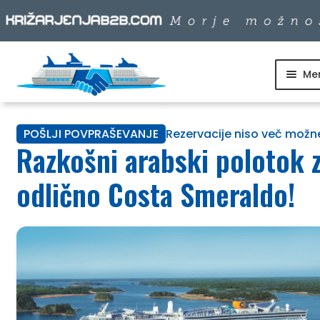
Me
Skip
Skip
to
to
SKUPINSKI ODHODI
navigation
content
POŠLJI POVPRAŠEVANJE
Rezervacije niso več možn
DNEVNI IZLETI
Razkošni arabski polotok 
DESTINACIJE
odlično Costa Smeraldo!
LADJARJI
INFO