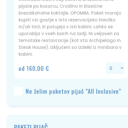
pijače po kozarcu, Crodino in klasične
brezalkoholne koktajle. OPOMBA: Paket morajo
kupiti vsi gostje s isto rezervacijsko številko
in/ali tisti, ki potujejo v isti kabini. Lahko se
uporablja v vseh barih na ladji. Ni veljaven za
tematske restavracije (kot sta Archipelago in
Steak House). Izključeni so izdelki iz minibara v
kabini.
od 160.00 €
Ne želim paketov pijač "All Inclusive"
PAKETI PIJAČ