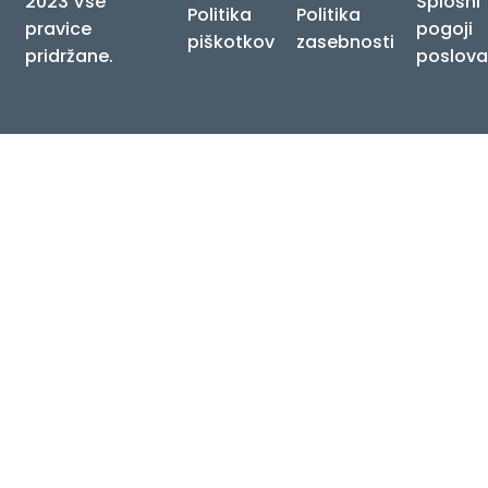
2023 Vse
Splošni
Politika
Politika
pravice
pogoji
piškotkov
zasebnosti
pridržane.
poslova