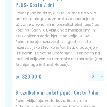
PLUS- Costa 7 dni
Paket pijač za tiste, ki si želijo imeti na voljo
premium blagovne znamke za neomejeno
uživanje alkoholnih in brezalkoholnih pijač po
kozarcu (do 9 €), vključno z minibarom* in
stekleničeno vodo. kjer je na voljo OPOMBE:
Paket morajo rezervirati vsi gostje s isto
rezervacijsko številko in/ali tisti, ki potujejo v
isti kabini. Lahko se uporablja v vseh barih na
ladji. Ni veljaven za tematske restavracije (npr.
Archipelago in Steak House).
od 320.00 €
Brezalkoholni paket pijač- Costa 7 dni
Paket vključuje: vodo, kavo, čaje, vročo
čokolado, ledeni čaj, sokove, brezalkoholne