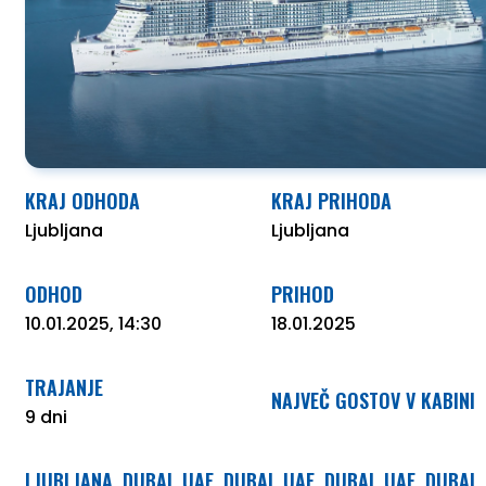
O NAS
KRAJ ODHODA
KRAJ PRIHODA
Ljubljana
Ljubljana
ODHOD
PRIHOD
10.01.2025, 14:30
18.01.2025
TRAJANJE
NAJVEČ GOSTOV V KABINI
9 dni
LJUBLJANA
DUBAI, UAE
DUBAI, UAE
DUBAI, UAE
DUBAI,
,
,
,
,