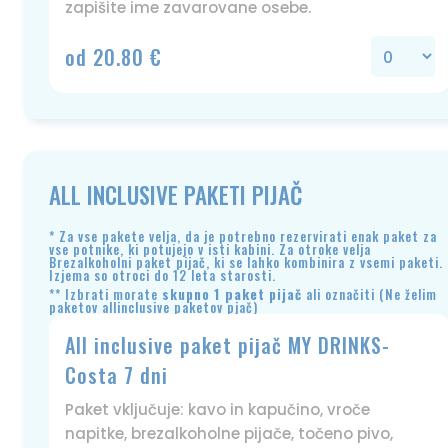
zapišite ime zavarovane osebe.
od 20.80 €
ALL INCLUSIVE PAKETI PIJAČ
* Za vse pakete velja, da je potrebno rezervirati enak paket za
vse potnike, ki potujejo v isti kabini. Za otroke velja
Brezalkoholni paket pijač, ki se lahko kombinira z vsemi paketi.
Izjema so otroci do 12 leta starosti.
** Izbrati morate
skupno
1 paket
pijač
ali označiti (Ne želim
paketov allinclusive paketov pjač)
All inclusive paket pijač MY DRINKS-
Costa 7 dni
Paket vključuje: kavo in kapučino, vroče
napitke, brezalkoholne pijače, točeno pivo,