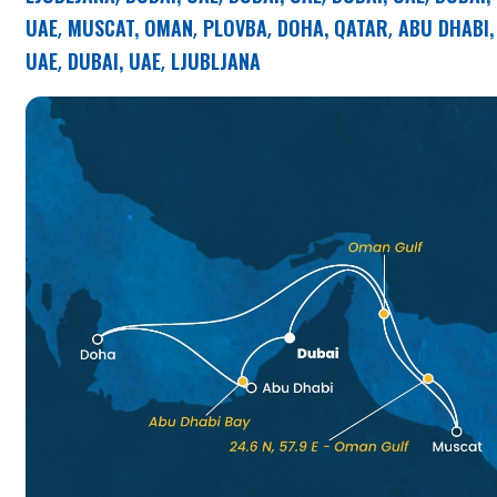
UAE
MUSCAT, OMAN
PLOVBA
DOHA, QATAR
ABU DHABI,
,
,
,
,
UAE
DUBAI, UAE
LJUBLJANA
,
,