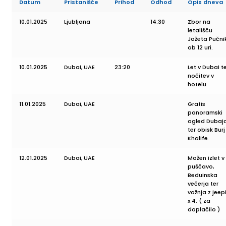
Datum
Pristanišče
Prihod
Odhod
Opis dneva
10.01.2025
Ljubljana
14:30
Zbor na
letališču
Jožeta Pučni
ob 12 uri.
10.01.2025
Dubai, UAE
23:20
Let v Dubai t
nočitev v
hotelu.
11.01.2025
Dubai, UAE
Gratis
panoramski
ogled Dubaj
ter obisk Burj
Khalife.
12.01.2025
Dubai, UAE
Možen izlet v
puščavo,
Beduinska
večerja ter
vožnja z jeep
x 4. ( za
doplačilo )