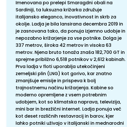
Imenovana po prelepi Smaragdni obali na
Sardiniji, ta luksuzna križarka združuje
italijansko eleganco, inovativnost in skrb za
okolje. Ladja je bila lansirana decembra 2019 in
je zasnovana tako, da ponuja izjemno udobje in
nepozabno križarjenje za vse potnike. Dolga je
337 metrov, široka 42 metrov in visoka 63
metrov. Njena bruto tonaža znaša 182,700 GT in
sprejme približno 6,518 potnikov v 2,612 kabinah.
Prva ladja v floti uporablja utekočinjeni
zemeljski plin (LNG) kot gorivo, kar znatno
zmanjšuje emisije in prispeva k bolj
trajnostnemu načinu križarjenja. Kabine so
moderno opremljene z vsem potrebnim
udobjem, kot so klimatska naprava, televizija,
mini bar in brezžični internet. Ladja ponuja več
kot deset različnih restavracij in barov, kjer
lahko potniki uživajo v italijanski in mednarodni