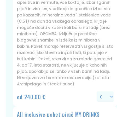
aperitive in vermute, vse koktajle, izbor žganih
pijač in viskijev, vse likerje in grenčice izbor vin
po kozarcih, mineralna voda 1 steklenica vode
(0,5 l) na dan za vsakega odraslega, ki jo je
mogoče dobiti v kateri koli baru na ladji (brez
minibara). OPOMBA: Izključuje prestižne
blagovne znamke in izdelke iz minibara v
kabini. Paket morajo rezervirati vsi gostje s isto
rezervacijsko številko in/ali tisti, ki potujejo v
isti kabini. Paket, rezerviran za mlade goste od
4. do 17. leta starosti, ne vključuje alkoholnih
pijač. Uporablja se lahko v vseh barih na ladji.
Ni veljaven za tematske restavracije (kot sta
Archipelago in Steak House).
od 240.00 €
All inclusive paket pijač MY DRINKS