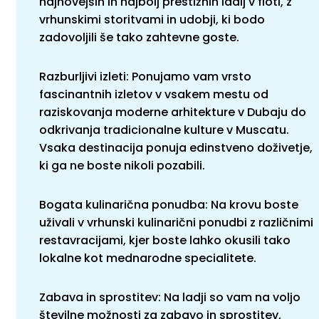
najnovejših in najbolj prestižnih ladij v floti, z
vrhunskimi storitvami in udobji, ki bodo
zadovoljili še tako zahtevne goste.
Razburljivi izleti: Ponujamo vam vrsto
fascinantnih izletov v vsakem mestu od
raziskovanja moderne arhitekture v Dubaju do
odkrivanja tradicionalne kulture v Muscatu.
Vsaka destinacija ponuja edinstveno doživetje,
ki ga ne boste nikoli pozabili.
Bogata kulinarična ponudba: Na krovu boste
uživali v vrhunski kulinarični ponudbi z različnimi
restavracijami, kjer boste lahko okusili tako
lokalne kot mednarodne specialitete.
Zabava in sprostitev: Na ladji so vam na voljo
številne možnosti za zabavo in sprostitev,