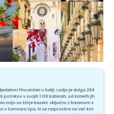
edelnici Fincantieri v Italiji. Ladja je dolga 294
potnikov v svojih 1.130 kabinah, od katerih jih
Na voljo so štirje bazeni, vključno z bazenom s
vajo v Samsara Spa, ki se razprostira na več kot