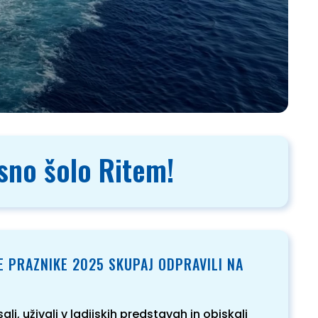
esno šolo Ritem!
 PRAZNIKE 2025 SKUPAJ ODPRAVILI NA
i, uživali v ladijskih predstavah in obiskali