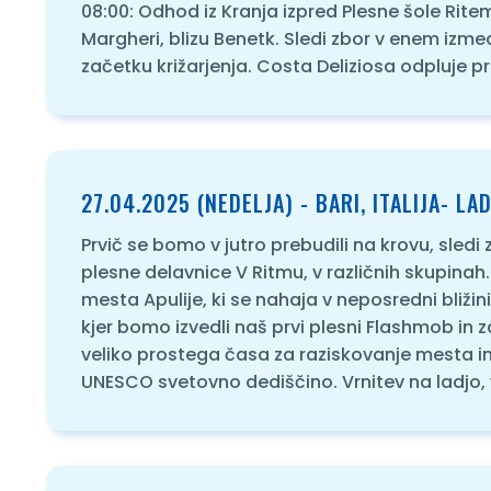
08:00: Odhod iz Kranja izpred Plesne šole Ritem
Margheri, blizu Benetk. Sledi zbor v enem izm
začetku križarjenja. Costa Deliziosa odpluje prot
27.04.2025 (NEDELJA) - BARI, ITALIJA- L
Prvič se bomo v jutro prebudili na krovu, sled
plesne delavnice V Ritmu, v različnih skupinah
mesta Apulije, ki se nahaja v neposredni bližin
kjer bomo izvedli naš prvi plesni Flashmob in 
veliko prostega časa za raziskovanje mesta in o
UNESCO svetovno dediščino. Vrnitev na ladjo, 