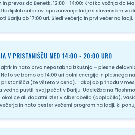
 in prevoz do Benetk. 12:00 - 14:00: Kratka vožnja do Ma
ed ladijskih salonov, spoznavanje ladje s slovenskim v
i Bariju ob 17:00 uri. Sledi večerja in prvi večer na ladji.
ADJA V PRISTANIŠČU MED 14:00 - 20:00 URO
i zajtrk in nato prva nepozabna izkušnja – plesne delavn
. Nato se bomo ob 14:00 uri polni energije in plesnega 
i pristanišča (že všteto v ceno). Takoj ob prihodu v mes
za vedno pustili svoj pečat v Bariju. Udeležba na Flashmo
kolice ali dodatni izlet v Alberobello (doplačilo), vasic
večerja in nato pester večerni program na ladji, ki pon