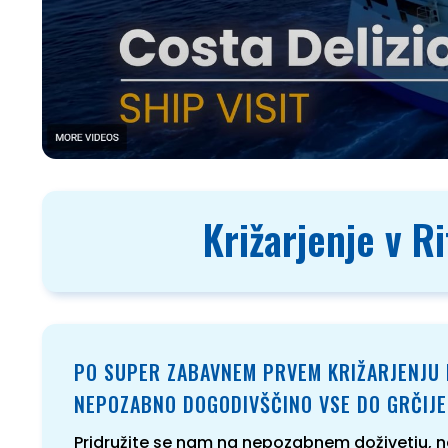
Križarjenje v R
PO SUPER ZABAVNEM PRVEM KRIŽARJENJU 
NEPOZABNO DOGODIVŠČINO VSE DO GRČIJE
Pridružite se nam na nepozabnem doživetju, na p