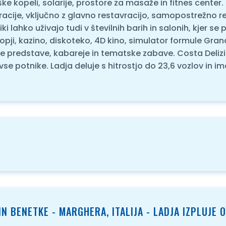
rške kopeli, solarije, prostore za masaže in fitnes cen
avracije, vključno z glavno restavracijo, samopostrežno re
 lahko uživajo tudi v številnih barih in salonih, kjer se 
ji, kazino, diskoteko, 4D kino, simulator formule Grand 
čne predstave, kabareje in tematske zabave. Costa Deliz
vse potnike. Ladja deluje s hitrostjo do 23,6 vozlov in 
IN BENETKE - MARGHERA, ITALIJA - LADJA IZPLUJE O