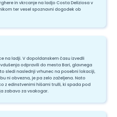
rghere in vkrcanje na ladjo Costa Deliziosa v
odnikom ter vesel spoznavni dogodek ob
ice na ladji. V dopoldanskem času izvedli
navdušenja odpravili do mesta Bari, glavnega
to sledi naslednji vrhunec na posebni lokaciji,
bu ni obvezna, je pa zelo zaželjena. Nato
o z edinstvenimi hišami trulli, ki spada pod
uja zabavo za vsakogar.