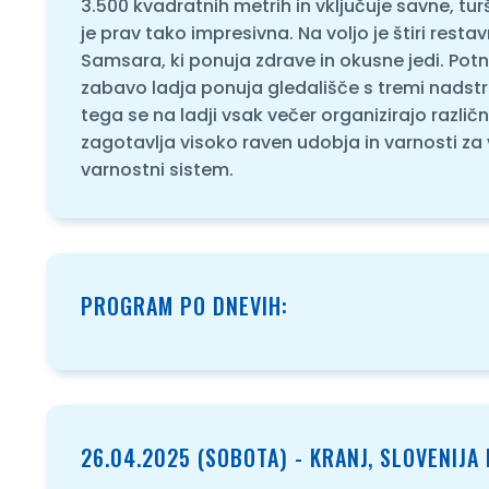
3.500 kvadratnih metrih in vključuje savne, tu
je prav tako impresivna. Na voljo je štiri rest
Samsara, ki ponuja zdrave in okusne jedi. Potniki
zabavo ladja ponuja gledališče s tremi nadstrop
tega se na ladji vsak večer organizirajo razli
zagotavlja visoko raven udobja in varnosti za 
varnostni sistem.
PROGRAM PO DNEVIH:
26.04.2025 (SOBOTA) - KRANJ, SLOVENIJA 