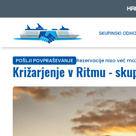
SKUPINSKI ODHO
Skip
Skip
to
to
navigation
content
POŠLJI POVPRAŠEVANJE
Rezervacije niso več mo
Križarjenje v Ritmu - sku