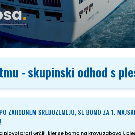
itmu - skupinski odhod s pl
PO ZAHODNEM SREDOZEMLJU, SE BOMO ZA 1. MAJSKE
!
lovbi proti Grčiji, kjer se bomo na krovu zabavali, plesal