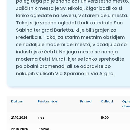
poleg tega pa je znano kot univerzitetno mesto.
Zaščitnik mesta je Sv. Nikolaj, čigar baziliko si
lahko ogledate na severu, v starem delu mesta.
Tukaj si je vredno ogledati tudi katedralo San
Sabino ter grad Barletta, ki je bil zgrajen za
Frederika II. Takoj za starim mestnim obzidjem
se nadaljuje moderni del mesta, v ozadju pa so
industrijske četrti. Na jugu mesta se nahaja
moderna četrt Murat, kjer se lahko sprehodite
po obalni promenadi ali se odpravite po
nakupih v ulicah Via Sparano in Via Argiro.
Datum
Pristanišče
Prihod
Odhod
Opi
dne
21.10.2026
Trst
19:00
22.10.2026
Plovba