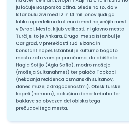
na dveh celinah, Evropi in Aziji. Fizično in kulturno
ju ločuje Bosporska ožina. Glede na to, da v
Istanbulu živi med 12 in 14 milijonov ljudi ga
lahko opredelimo kot eno izmed največjih mest
v Evropi. Mesto, kljub velikosti, ni glavno mesto
Turčije, to je Ankara. Drugo ime za Istanbul je
Carigrad, v preteklosti tudi Bizanc in
Konstantinopel. Istanbul je kulturno bogato
mesto zato vam priporočamo, da obiščete
Hagia Sofijo (Agia Sofia), modro mošejo
(mošeja Sultanahmet) ter palačo Topkapi
(nekdanja rezidenca osmanskih sultanov,
danes muzej z dragocenostmi). Obisk turške
kopeli (hamam), pokušina doner kebaba ter
baklave so obvezen del obiska tega
prečudovitega mesta.