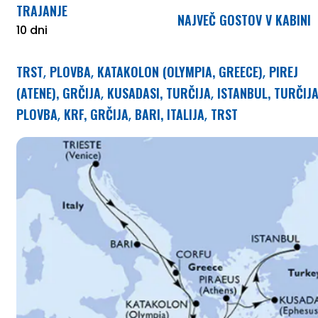
TRAJANJE
NAJVEČ GOSTOV V KABINI
10 dni
TRST
PLOVBA
KATAKOLON (OLYMPIA, GREECE)
PIREJ
,
,
,
(ATENE), GRČIJA
KUSADASI, TURČIJA
ISTANBUL, TURČIJ
,
,
PLOVBA
KRF, GRČIJA
BARI, ITALIJA
TRST
,
,
,