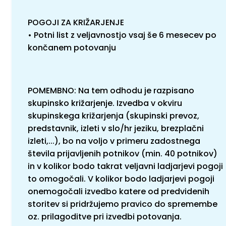
POGOJI ZA KRIŽARJENJE
• Potni list z veljavnostjo vsaj še 6 mesecev po
končanem potovanju
POMEMBNO: Na tem odhodu je razpisano
skupinsko križarjenje. Izvedba v okviru
skupinskega križarjenja (skupinski prevoz,
predstavnik, izleti v slo/hr jeziku, brezplačni
izleti,...), bo na voljo v primeru zadostnega
števila prijavljenih potnikov (min. 40 potnikov)
in v kolikor bodo takrat veljavni ladjarjevi pogoji
to omogočali. V kolikor bodo ladjarjevi pogoji
onemogočali izvedbo katere od predvidenih
storitev si pridržujemo pravico do spremembe
oz. prilagoditve pri izvedbi potovanja.