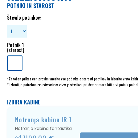
POTNIKI IN STAROST
Število potnikov:
Potnik 1
(starost)
*Za točen prikaz cen prosim vnesite vse podatke o starosti potnikov in izberite vrsto kabi
* Izbrati je potrebno
, pri čemer mora biti prvi potnik polno
minimalno dva potnika
IZBIRA KABINE
Notranja kabina IR 1
Notranja kabina fantastika
od