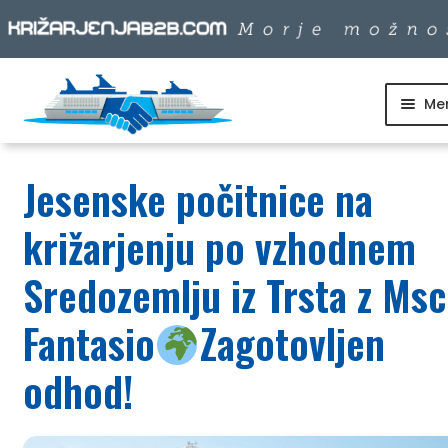
Me
Skip
Skip
to
to
SKUPINSKI ODHODI
navigation
content
Jesenske počitnice na
DNEVNI IZLETI
križarjenju po vzhodnem
DESTINACIJE
Sredozemlju iz Trsta z Msc
Fantasio
Zagotovljen
LADJARJI
odhod!
INFO