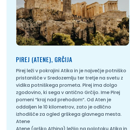
PIREJ (ATENE), GRČIJA
Pirej leži v pokrajini Atika in je največje potniško
pristanišče v Sredozemlju ter tretje na svetu z
vidika potniškega prometa. Pirej ima dolgo
zgodovino, ki sega v antično Grčijo. Ime Pirej
pomeni “kraj nad prehodom”. Od Aten je
oddaljen le 10 kilometrov, zato je odlično
izhodišče za ogled grškega glavnega mesta.
Atene
Atene (grško Athina) ležijo na polotoku Atika in