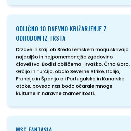
ODLIČNO 10 DNEVNO KRIŽARJENJE Z
ODHODOM IZ TRSTA
Države in kraji ob Sredozemskem morju skrivajo
najdaljšo in najpomembnejšo zgodovino
človeštva. Bodisi obiščemo Hrvaško, Črno Goro,
Grčijo in Turčijo, obalo Severne Afrike, Italijo,
Francijo in Španijo ali Portugalsko in Kanarske
otoke, povsod nas bodo očarale mnoge
kulturne in naravne znamenitosti.
MSC FANTASIA