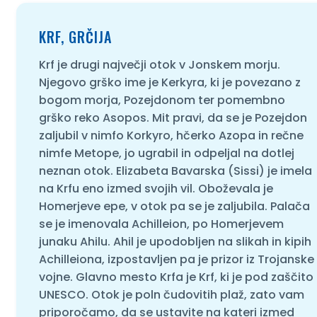
KRF, GRČIJA
Krf je drugi največji otok v Jonskem morju.
Njegovo grško ime je Kerkyra, ki je povezano z
bogom morja, Pozejdonom ter pomembno
grško reko Asopos. Mit pravi, da se je Pozejdon
zaljubil v nimfo Korkyro, hčerko Azopa in rečne
nimfe Metope, jo ugrabil in odpeljal na dotlej
neznan otok. Elizabeta Bavarska (Sissi) je imela
na Krfu eno izmed svojih vil. Oboževala je
Homerjeve epe, v otok pa se je zaljubila. Palača
se je imenovala Achilleion, po Homerjevem
junaku Ahilu. Ahil je upodobljen na slikah in kipih
Achilleiona, izpostavljen pa je prizor iz Trojanske
vojne. Glavno mesto Krfa je Krf, ki je pod zaščito
UNESCO. Otok je poln čudovitih plaž, zato vam
priporočamo, da se ustavite na kateri izmed