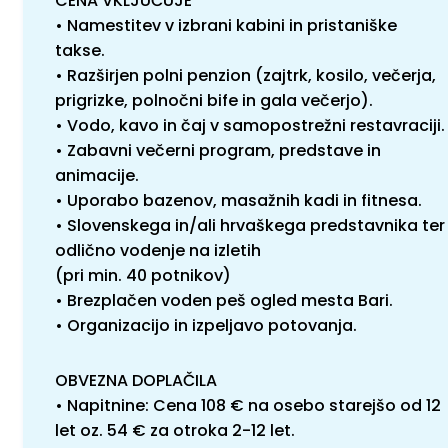
CENA VKLJUČUJE
• Namestitev v izbrani kabini in pristaniške
takse.
• Razširjen polni penzion (zajtrk, kosilo, večerja,
prigrizke, polnočni bife in gala večerjo).
• Vodo, kavo in čaj v samopostrežni restavraciji.
• Zabavni večerni program, predstave in
animacije.
• Uporabo bazenov, masažnih kadi in fitnesa.
• Slovenskega in/ali hrvaškega predstavnika ter
odlično vodenje na izletih
(pri min. 40 potnikov)
• Brezplačen voden peš ogled mesta Bari.
• Organizacijo in izpeljavo potovanja.
OBVEZNA DOPLAČILA
• Napitnine: Cena 108 € na osebo starejšo od 12
let oz. 54 € za otroka 2-12 let.