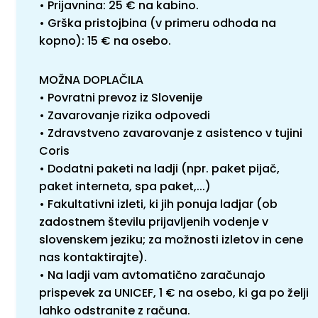
• Prijavnina: 25 € na kabino.
• Grška pristojbina (v primeru odhoda na
kopno): 15 € na osebo.
MOŽNA DOPLAČILA
• Povratni prevoz iz Slovenije
• Zavarovanje rizika odpovedi
• Zdravstveno zavarovanje z asistenco v tujini
Coris
• Dodatni paketi na ladji (npr. paket pijač,
paket interneta, spa paket,...)
• Fakultativni izleti, ki jih ponuja ladjar (ob
zadostnem številu prijavljenih vodenje v
slovenskem jeziku; za možnosti izletov in cene
nas kontaktirajte).
• Na ladji vam avtomatično zaračunajo
prispevek za UNICEF, 1 € na osebo, ki ga po želji
lahko odstranite z računa.