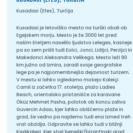
Kusadasi (Efes), Turčija
Kusadasi je letoviško mesto na turški obali ob
Egejskem morju. Mesto je že 3000 let pred
našim štetjem naselilo ljudstvo Leleges, kasneje
pa so sem prišli tudi Eolci, Jonci, Lidijci, Perzijci in
Makedonci Aleksandra Velikega. Mesto leži 90
km južno od Izmira, zaradi svoje geografske
lege pa je najpomembnejša dejavnost turizem.
V mestu si lahko ogledamo mošejo Kaleiçi
Camii iz začetka 17. stoletja, plažo Ladies
Beach, orientalsko pristanišče za karavane
Öküz Mehmet Pasha, polotok ob koncu zaliva
Guvercin Adası, kjer lahko obiščemo plaže in
grad, še vedno pa najdemo tudi ena izmed treh
vrat obzidja. Odpravite se lahko tudi v bližnji
Kadıkalesi, kjer stoji beneški/bizantinski grad,