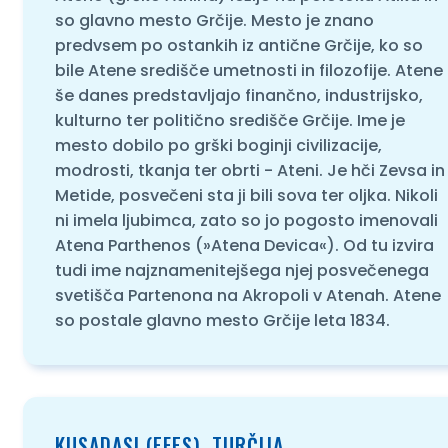
so glavno mesto Grčije. Mesto je znano
predvsem po ostankih iz antične Grčije, ko so
bile Atene središče umetnosti in filozofije. Atene
še danes predstavljajo finančno, industrijsko,
kulturno ter politično središče Grčije. Ime je
mesto dobilo po grški boginji civilizacije,
modrosti, tkanja ter obrti - Ateni. Je hči Zevsa in
Metide, posvečeni sta ji bili sova ter oljka. Nikoli
ni imela ljubimca, zato so jo pogosto imenovali
Atena Parthenos (»Atena Devica«). Od tu izvira
tudi ime najznamenitejšega njej posvečenega
svetišča Partenona na Akropoli v Atenah. Atene
so postale glavno mesto Grčije leta 1834.
KUSADASI (EFES), TURČIJA