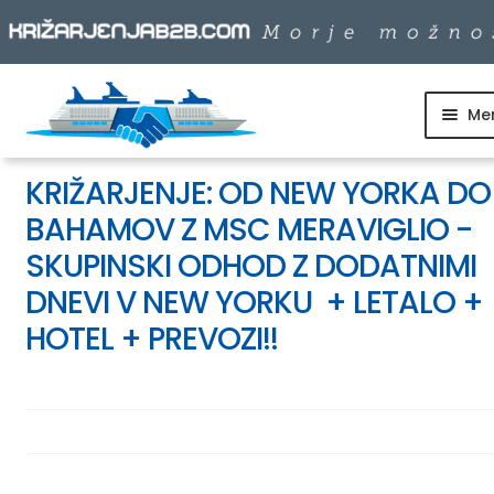
Me
Skip
Skip
to
to
SKUPINSKI ODHODI
navigation
content
KRIŽARJENJE: OD NEW YORKA DO
BAHAMOV Z MSC MERAVIGLIO -
DNEVNI IZLETI
SKUPINSKI ODHOD Z DODATNIMI
DESTINACIJE
DNEVI V NEW YORKU + LETALO +
HOTEL + PREVOZI!!
LADJARJI
INFO