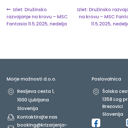
Navigacija
Previous
Next
Izlet: Družinsko
Izlet: Družinsko razvaj
O NAS
post:
post:
razvajanje na krovu – MSC
na krovu – MSC Fant
prispevka
Fantasia 11.5.2025, nedelja
11.5.2025, nedelj
Morje možnosti d.o.o.
Poslovalnica
Resljeva cesta 1,
Šolska cest
1358 Log pr
1000 Ljubljana
Brezovici
Slovenija
Slovenija
Kontaktirajte nas
booking@krizarjenja-