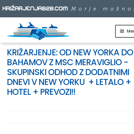
Me
Skip
Skip
to
to
SKUPINSKI ODHODI
navigation
content
KRIŽARJENJE: OD NEW YORKA DO
BAHAMOV Z MSC MERAVIGLIO -
DNEVNI IZLETI
SKUPINSKI ODHOD Z DODATNIMI
DESTINACIJE
DNEVI V NEW YORKU + LETALO +
HOTEL + PREVOZI!!
LADJARJI
INFO