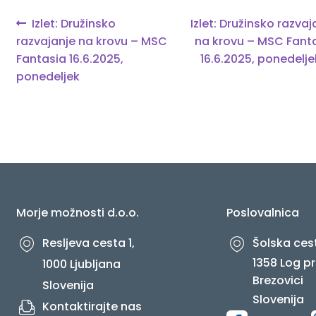
Navigacija
Previous
Next
Izlet: Družinsko
Izlet: Družinsko razvaj
O NAS
post:
post:
razvajanje na krovu – MSC
na krovu – MSC Fant
prispevka
Fantasia 16.6.2025,
16.6.2025, ponedelje
ponedeljek
Morje možnosti d.o.o.
Poslovalnica
Resljeva cesta 1,
Šolska cest
1358 Log pr
1000 Ljubljana
Brezovici
Slovenija
Slovenija
Kontaktirajte nas