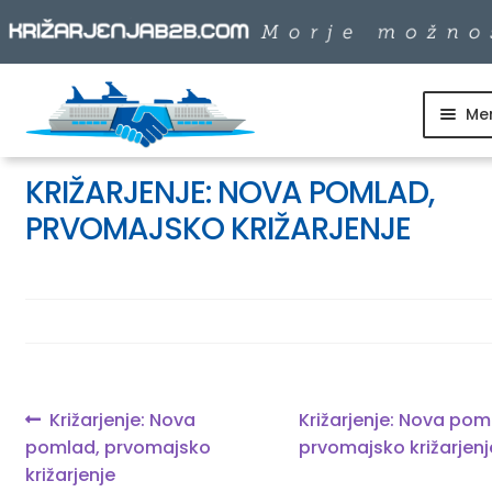
Me
Skip
Skip
to
to
SKUPINSKI ODHODI
navigation
content
KRIŽARJENJE: NOVA POMLAD,
PRVOMAJSKO KRIŽARJENJE
DNEVNI IZLETI
DESTINACIJE
LADJARJI
Navigacija
Previous
Next
Križarjenje: Nova
Križarjenje: Nova pom
post:
post:
pomlad, prvomajsko
prvomajsko križarjenj
prispevka
INFO
križarjenje