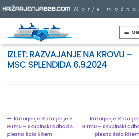
Me
Skip
Skip
to
to
SKUPINSKI ODHODI
navigation
content
IZLET: RAZVAJANJE NA KROVU –
MSC SPLENDIDA 6.9.2024
DNEVNI IZLETI
DESTINACIJE
LADJARJI
Navigacija
Previous
Next
Križarjenje: Križarjenje v
Križarjenje: Križarje
post:
post:
Ritmu – skupinski odhod s
Ritmu – skupinski odh
prispevka
INFO
plesno šolo Ritem!
plesno šolo Ritem