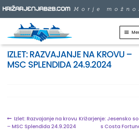
Me
Skip
Skip
to
to
SKUPINSKI ODHODI
navigation
content
IZLET: RAZVAJANJE NA KROVU –
MSC SPLENDIDA 24.9.2024
DNEVNI IZLETI
DESTINACIJE
LADJARJI
Navigacija
Previous
Next
Izlet: Razvajanje na krovu
Križarjenje: Jesensko s
post:
post:
– MSC Splendida 24.9.2024
s Costa Fortun
prispevka
INFO