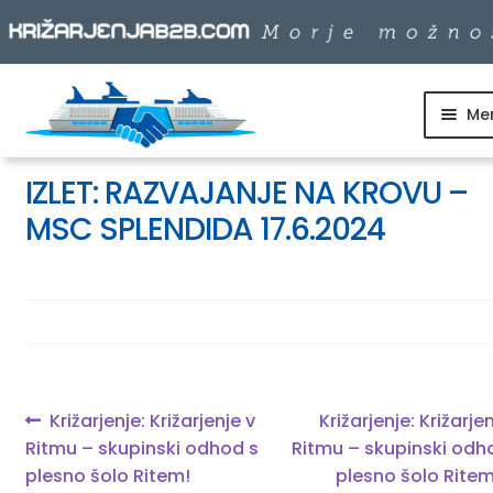
Me
Skip
Skip
to
to
SKUPINSKI ODHODI
navigation
content
IZLET: RAZVAJANJE NA KROVU –
MSC SPLENDIDA 17.6.2024
DNEVNI IZLETI
DESTINACIJE
LADJARJI
Navigacija
Previous
Next
Križarjenje: Križarjenje v
Križarjenje: Križarje
post:
post:
Ritmu – skupinski odhod s
Ritmu – skupinski odh
prispevka
INFO
plesno šolo Ritem!
plesno šolo Ritem