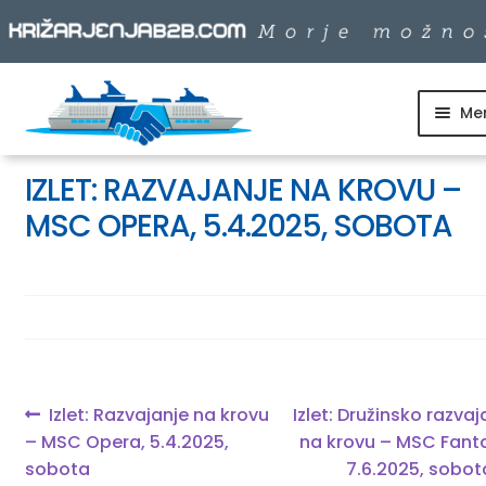
Me
Skip
Skip
to
to
SKUPINSKI ODHODI
navigation
content
IZLET: RAZVAJANJE NA KROVU –
MSC OPERA, 5.4.2025, SOBOTA
DNEVNI IZLETI
DESTINACIJE
LADJARJI
Navigacija
Previous
Next
Izlet: Razvajanje na krovu
Izlet: Družinsko razvaj
post:
post:
– MSC Opera, 5.4.2025,
na krovu – MSC Fant
prispevka
INFO
sobota
7.6.2025, sobot