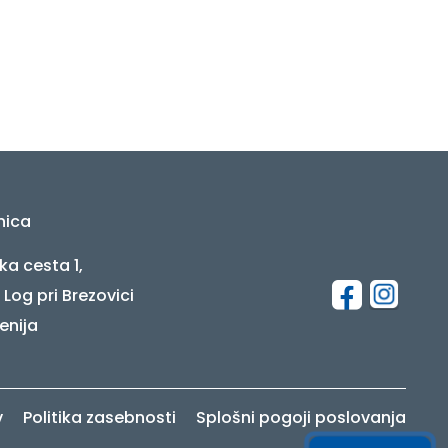
nica
ka cesta 1,
 Log pri Brezovici
enija
v
Politika zasebnosti
Splošni pogoji poslovanja