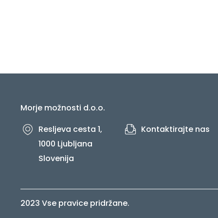
post:
prispevka
Morje možnosti d.o.o.
Resljeva cesta 1,
Kontaktirajte nas
1000 Ljubljana
Slovenija
2023 Vse pravice pridržane.