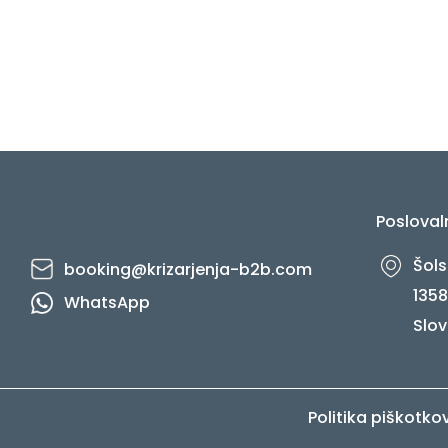
post:
Posloval
Šols
booking@krizarjenja-b2b.com
1358
WhatsApp
Slov
Politika piškotko