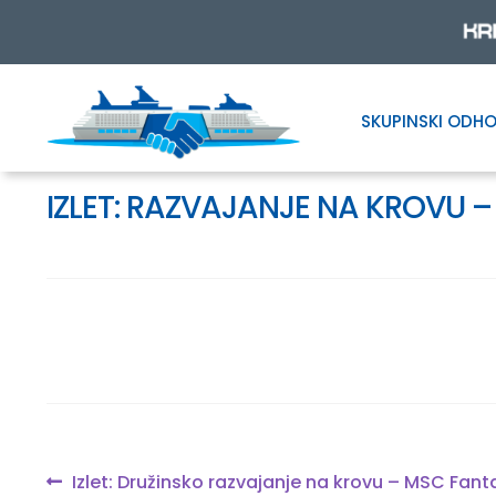
SKUPINSKI ODHO
Skip
Skip
to
to
navigation
content
IZLET: RAZVAJANJE NA KROVU –
Navigacija
Previous
Izlet: Družinsko razvajanje na krovu – MSC Fant