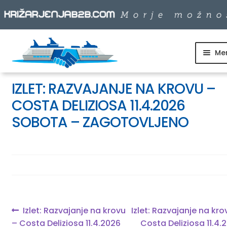
Me
Skip
Skip
to
to
SKUPINSKI ODHODI
navigation
content
IZLET: RAZVAJANJE NA KROVU –
COSTA DELIZIOSA 11.4.2026
DNEVNI IZLETI
SOBOTA – ZAGOTOVLJENO
DESTINACIJE
LADJARJI
Navigacija
Previous
Next
Izlet: Razvajanje na krovu
Izlet: Razvajanje na kro
INFO
post:
post:
– Costa Deliziosa 11.4.2026
Costa Deliziosa 11.4.