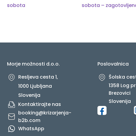
prispevka
sobota
sobota – zagotovljen
O NAS
Morje možnosti d.o.o.
Poslovalnica
Resljeva cesta 1,
Šolska cest
1358 Log pr
1000 Ljubljana
Brezovici
Slovenija
Slovenija
Kontaktirajte nas
booking@krizarjenja-
b2b.com
WhatsApp