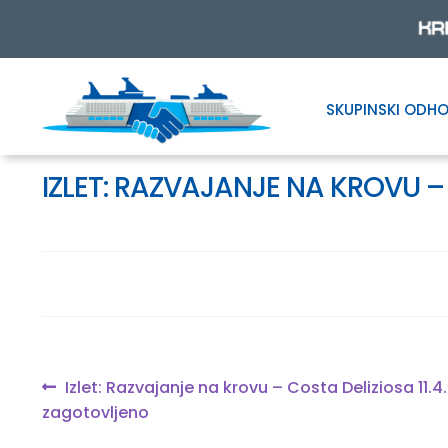
SKUPINSKI ODHO
Skip
Skip
to
to
navigation
content
IZLET: RAZVAJANJE NA KROVU 
Navigacija
Previous
Izlet: Razvajanje na krovu – Costa Deliziosa 11.
post:
zagotovljeno
prispevka