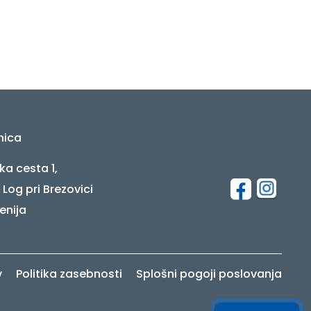
nica
ka cesta 1,
 Log pri Brezovici
enija
v
Politika zasebnosti
Splošni pogoji poslovanja