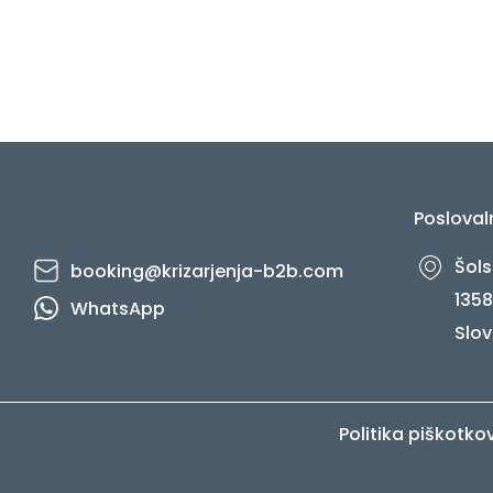
Posloval
Šols
booking@krizarjenja-b2b.com
1358
WhatsApp
Slov
Politika piškotko