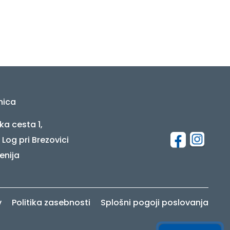
nica
ka cesta 1,
 Log pri Brezovici
enija
v
Politika zasebnosti
Splošni pogoji poslovanja