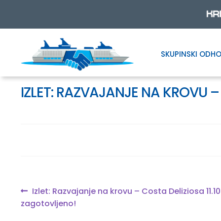
SKUPINSKI ODHO
Skip
Skip
to
to
navigation
content
IZLET: RAZVAJANJE NA KROVU –
Navigacija
Previous
Izlet: Razvajanje na krovu – Costa Deliziosa 11.1
post:
zagotovljeno!
prispevka