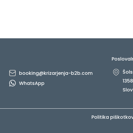
Posloval
Šols
booking@krizarjenja-b2b.com
1358
WhatsApp
Slov
Politika piškotko