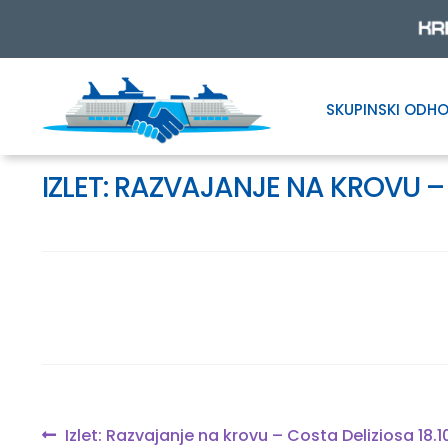
SKUPINSKI ODHO
Skip
Skip
to
to
navigation
content
IZLET: RAZVAJANJE NA KROVU –
Navigacija
Previous
Izlet: Razvajanje na krovu – Costa Deliziosa 18.