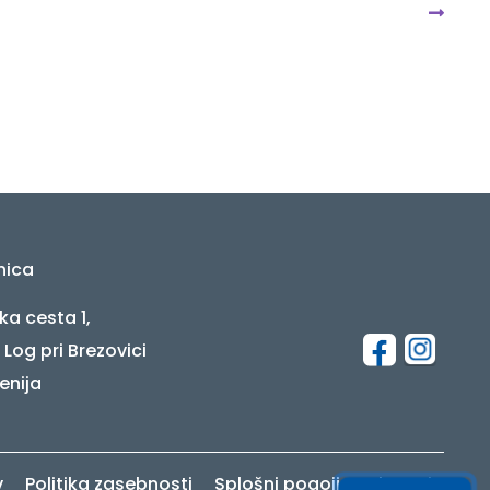
nica
ka cesta 1,
 Log pri Brezovici
enija
v
Politika zasebnosti
Splošni pogoji poslovanja