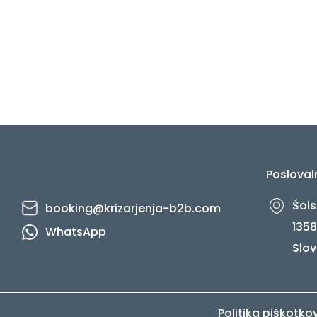
post:
Posloval
Šols
booking@krizarjenja-b2b.com
1358
WhatsApp
Slov
Politika piškotko