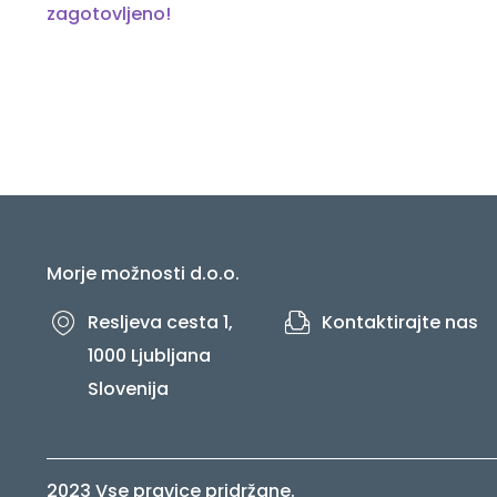
post:
zagotovljeno!
prispevka
Morje možnosti d.o.o.
Resljeva cesta 1,
Kontaktirajte nas
1000 Ljubljana
Slovenija
2023 Vse pravice pridržane.