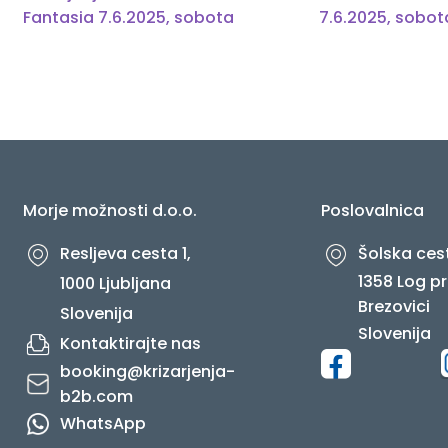
prispevka
Fantasia 7.6.2025, sobota
7.6.2025, sobot
O NAS
Morje možnosti d.o.o.
Poslovalnica
Resljeva cesta 1,
Šolska cest
1358 Log pr
1000 Ljubljana
Brezovici
Slovenija
Slovenija
Kontaktirajte nas
booking@krizarjenja-
b2b.com
WhatsApp