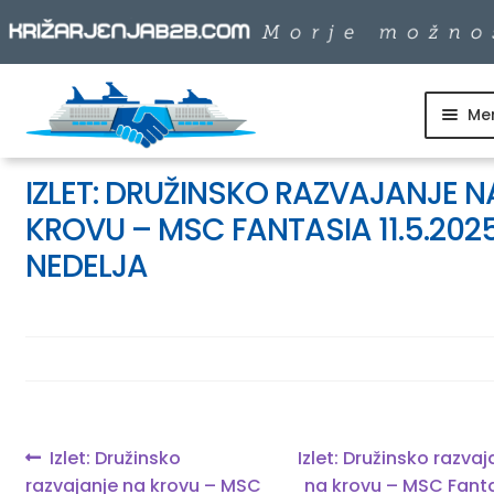
Me
Skip
Skip
to
to
SKUPINSKI ODHODI
navigation
content
IZLET: DRUŽINSKO RAZVAJANJE N
KROVU – MSC FANTASIA 11.5.2025
DNEVNI IZLETI
NEDELJA
DESTINACIJE
LADJARJI
Navigacija
Previous
Next
Izlet: Družinsko
Izlet: Družinsko razvaj
INFO
post:
post:
razvajanje na krovu – MSC
na krovu – MSC Fant