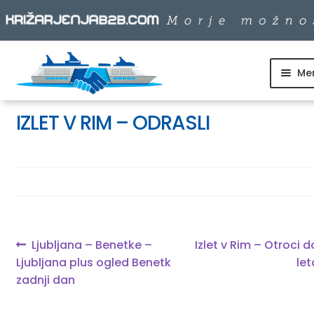
Me
Skip
Skip
to
to
SKUPINSKI ODHODI
navigation
content
IZLET V RIM – ODRASLI
DNEVNI IZLETI
DESTINACIJE
LADJARJI
Navigacija
Previous
Next
Ljubljana – Benetke –
Izlet v Rim – Otroci do
post:
post:
Ljubljana plus ogled Benetk
let
prispevka
zadnji dan
INFO