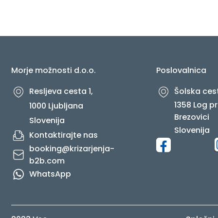
O NAS
Morje možnosti d.o.o.
Poslovalnica
Resljeva cesta 1,
Šolska cest
1358 Log pr
1000 Ljubljana
Brezovici
Slovenija
Slovenija
Kontaktirajte nas
booking@krizarjenja-
b2b.com
WhatsApp