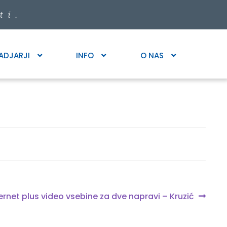
ADJARJI
INFO
O NAS
xt
ernet plus video vsebine za dve napravi – Kruzić
t: