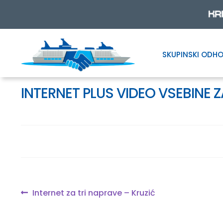
SKUPINSKI ODHO
Skip
Skip
to
to
navigation
content
INTERNET PLUS VIDEO VSEBINE 
Navigacija
Previous
Internet za tri naprave – Kruzić
post:
prispevka