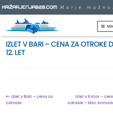
Me
Skip
Skip
to
to
SKUPINSKI ODHODI
navigation
content
IZLET V BARI – CENA ZA OTROKE 
12. LET
DNEVNI IZLETI
DESTINACIJE
LADJARJI
Navigacija
Previous
Next
Izlet v Bari – cena za
Izlet v Kotor – cen
post:
post:
odrasle
odrasle – Msc Armoni
prispevka
INFO