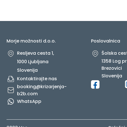
O NAS
Morje možnosti d.o.o.
Poslovalnica
Resljeva cesta 1,
Šolska cest
1358 Log pr
1000 Ljubljana
Brezovici
Slovenija
Slovenija
Kontaktirajte nas
booking@krizarjenja-
b2b.com
WhatsApp