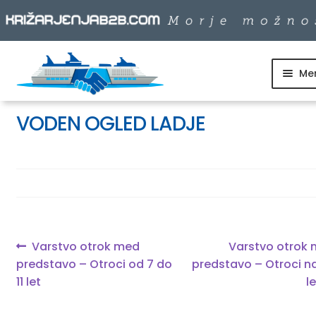
Me
Skip
Skip
to
to
SKUPINSKI ODHODI
navigation
content
VODEN OGLED LADJE
DNEVNI IZLETI
DESTINACIJE
LADJARJI
Navigacija
Previous
Next
Varstvo otrok med
Varstvo otrok
post:
post:
predstavo – Otroci od 7 do
predstavo – Otroci na
prispevka
11 let
le
INFO