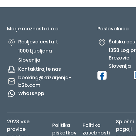
O NAS
Morje možnosti d.o.o.
Poslovalnica
Resljeva cesta 1,
Šolska cest
1358 Log pr
1000 Ljubljana
Brezovici
Slovenija
Slovenija
Kontaktirajte nas
booking@krizarjenja-
b2b.com
WhatsApp
2023 Vse
Splošni
Politika
Politika
pravice
pogoji
piškotkov
zasebnosti