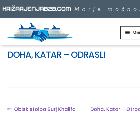
Me
Skip
Skip
to
to
SKUPINSKI ODHODI
navigation
content
DOHA, KATAR – ODRASLI
DNEVNI IZLETI
DESTINACIJE
LADJARJI
Navigacija
Previous
Next
Obisk stolpa Burj Khalifa
Doha, Katar – Otroc
post:
post:
prispevka
INFO