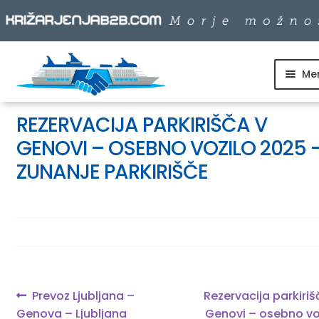
Me
Skip
Skip
to
to
SKUPINSKI ODHODI
navigation
content
REZERVACIJA PARKIRIŠČA V
GENOVI – OSEBNO VOZILO 2025 
DNEVNI IZLETI
ZUNANJE PARKIRIŠČE
DESTINACIJE
LADJARJI
Navigacija
Previous
Next
Prevoz Ljubljana –
Rezervacija parkiriš
INFO
post:
post:
Genova – Ljubljana
Genovi – osebno vo