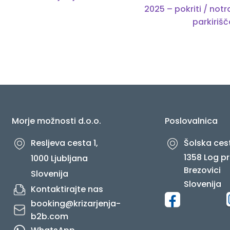
prispevka
2025 – pokriti / notr
parkirišč
O NAS
Morje možnosti d.o.o.
Poslovalnica
Resljeva cesta 1,
Šolska cest
1358 Log pr
1000 Ljubljana
Brezovici
Slovenija
Slovenija
Kontaktirajte nas
booking@krizarjenja-
b2b.com