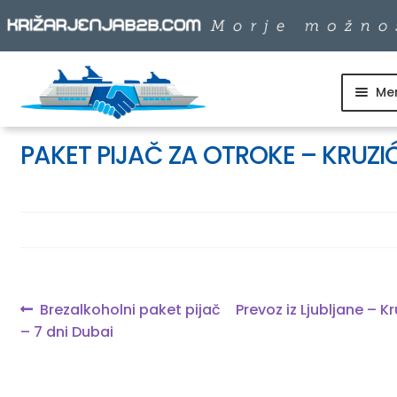
Me
Skip
Skip
to
to
SKUPINSKI ODHODI
navigation
content
PAKET PIJAČ ZA OTROKE – KRUZI
DNEVNI IZLETI
DESTINACIJE
LADJARJI
Navigacija
Previous
Next
Brezalkoholni paket pijač
Prevoz iz Ljubljane – Kr
post:
post:
– 7 dni Dubai
prispevka
INFO