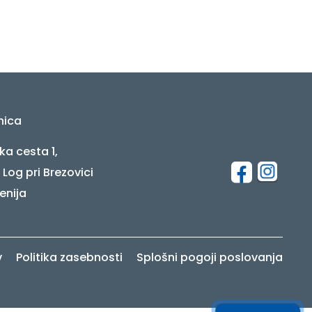
nica
ka cesta 1,
 Log pri Brezovici
enija
v
Politika zasebnosti
Splošni pogoji poslovanja