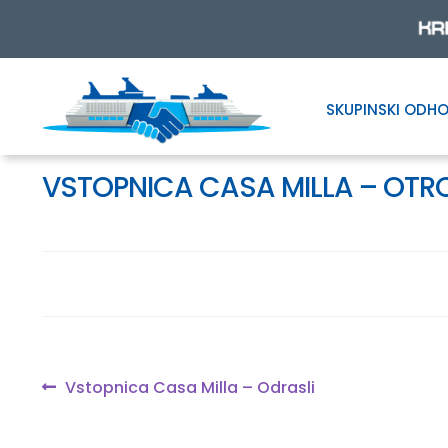
SKUPINSKI ODHO
Skip
Skip
to
to
navigation
content
VSTOPNICA CASA MILLA – OTROC
Navigacija
Previous
Vstopnica Casa Milla – Odrasli
post:
prispevka