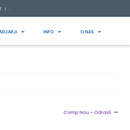
ADJARJI
INFO
O NAS
Next
Camp Nou – Odrasli
post: