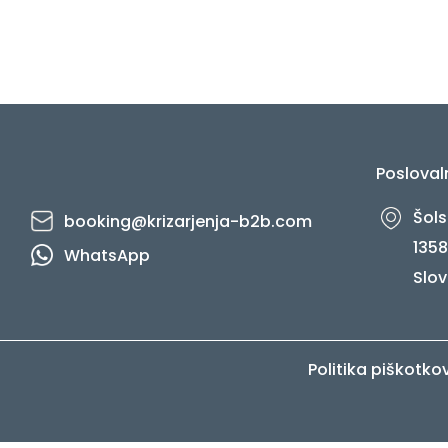
Posloval
Šols
booking@krizarjenja-b2b.com
1358
WhatsApp
Slov
Politika piškotko