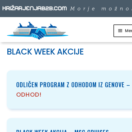
Me
Skip
Skip
to
to
SKUPINSKI ODHODI
navigation
content
BLACK WEEK AKCIJE
DNEVNI IZLETI
DESTINACIJE
ODLIČEN PROGRAM Z ODHODOM IZ GENOVE –
ODHOD!
LADJARJI
INFO