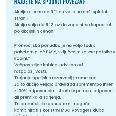
NAJDETE NA SPODNJI POVEZAVI:
Akcijske cene od 9.11. na voljo na naši spletni
strani!
Akcija velja do 6.12. oz do zapolnitve kapacitet
po akcijskih cenah.
Promocijska ponudba je na voljo tudi s
paketom pijač EASY, vključenim za vse potnike v
kabini.*
Večposteljne kabine: odvisno od
razpoložljivosti.
Trajanje opcijskih rezervacij je omejeno.
Za to akcijo veljajo pravila za spremembo imen
z 100% odpovednimi stroški v primeru odpovedi
ali premika križarjenja.
Te promocijske ponudbe ni mogoče
kombinirati s koristmi MSC Voyagers kluba