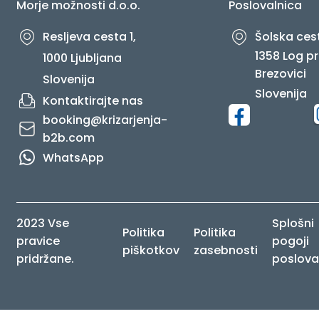
Morje možnosti d.o.o.
Poslovalnica
Resljeva cesta 1,
Šolska cest
1358 Log pr
1000 Ljubljana
Brezovici
Slovenija
Slovenija
Kontaktirajte nas
booking@krizarjenja-
b2b.com
WhatsApp
2023 Vse
Splošni
Politika
Politika
pravice
pogoji
piškotkov
zasebnosti
pridržane.
poslova